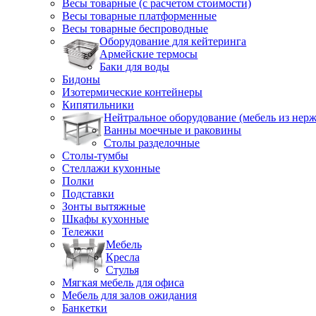
Весы товарные (с расчетом стоимости)
Весы товарные платформенные
Весы товарные беспроводные
Оборудование для кейтеринга
Армейские термосы
Баки для воды
Бидоны
Изотермические контейнеры
Кипятильники
Нейтральное оборудование (мебель из нерж
Ванны моечные и раковины
Столы разделочные
Столы-тумбы
Стеллажи кухонные
Полки
Подставки
Зонты вытяжные
Шкафы кухонные
Тележки
Мебель
Кресла
Стулья
Мягкая мебель для офиса
Мебель для залов ожидания
Банкетки