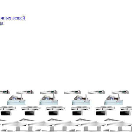
ичных вещей
ва