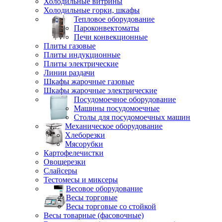
Холодильные витрины
Холодильные горки, шкафы
Тепловое оборудование
Пароконвектоматы
Печи конвекционные
Плиты газовые
Плиты индукционные
Плиты электрические
Линии раздачи
Шкафы жарочные газовые
Шкафы жарочные электрические
Посудомоечное оборудование
Машины посудомоечные
Столы для посудомоечных машин
Механическое оборудование
Хлеборезки
Мясорубки
Картофелечистки
Овощерезки
Слайсеры
Тестомесы и миксеры
Весовое оборудование
Весы торговые
Весы торговые со стойкой
Весы товарные (фасовочные)