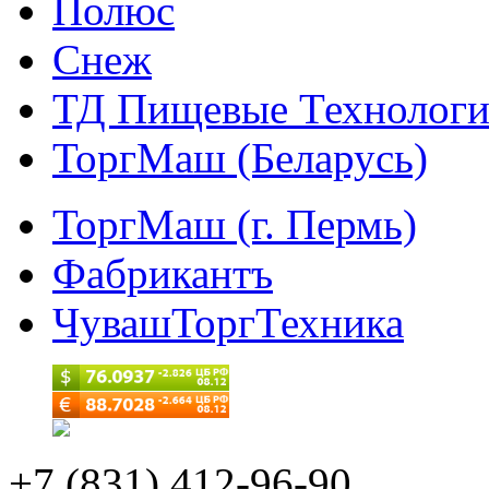
Полюс
Снеж
ТД Пищевые Технолог
ТоргМаш (Беларусь)
ТоргМаш (г. Пермь)
Фабрикантъ
ЧувашТоргТехника
+7 (831) 412-96-90