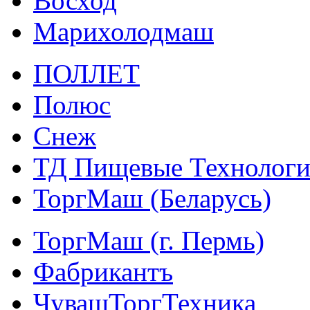
Восход
Марихолодмаш
ПОЛЛЕТ
Полюс
Снеж
ТД Пищевые Технолог
ТоргМаш (Беларусь)
ТоргМаш (г. Пермь)
Фабрикантъ
ЧувашТоргТехника