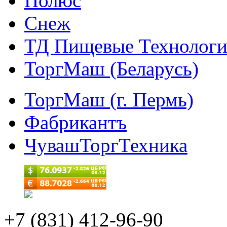
Полюс
Снеж
ТД Пищевые Технолог
ТоргМаш (Беларусь)
ТоргМаш (г. Пермь)
Фабрикантъ
ЧувашТоргТехника
+7 (831) 412-96-90