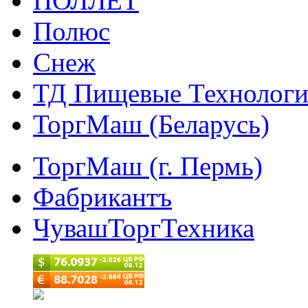
ПОЛЛЕТ
Полюс
Снеж
ТД Пищевые Технолог
ТоргМаш (Беларусь)
ТоргМаш (г. Пермь)
Фабрикантъ
ЧувашТоргТехника