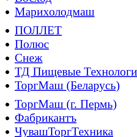
Марихолодмаш
ПОЛЛЕТ
Полюс
Снеж
ТД Пищевые Технолог
ТоргМаш (Беларусь)
ТоргМаш (г. Пермь)
Фабрикантъ
ЧувашТоргТехника