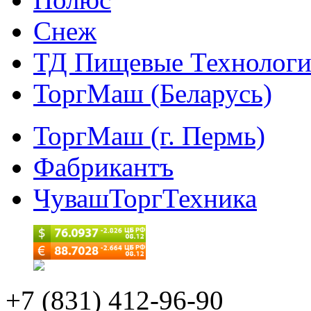
Снеж
ТД Пищевые Технолог
ТоргМаш (Беларусь)
ТоргМаш (г. Пермь)
Фабрикантъ
ЧувашТоргТехника
+7 (831) 412-96-90