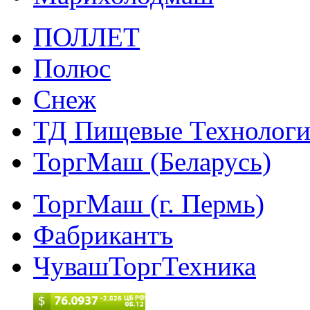
ПОЛЛЕТ
Полюс
Снеж
ТД Пищевые Технолог
ТоргМаш (Беларусь)
ТоргМаш (г. Пермь)
Фабрикантъ
ЧувашТоргТехника