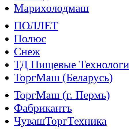
Марихолодмаш
ПОЛЛЕТ
Полюс
Снеж
ТД Пищевые Технолог
ТоргМаш (Беларусь)
ТоргМаш (г. Пермь)
Фабрикантъ
ЧувашТоргТехника