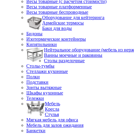
Весы товарные (с расчетом стоимости)
Весы товарные платформенные
Весы товарные беспроводные
Оборудование для кейтеринга
Армейские термосы
Баки для воды
Бидоны
Изотермические контейнеры
Кипятильники
Нейтральное оборудование (мебель из нерж
Ванны моечные и раковины
Столы разделочные
Столы-тумбы
Стеллажи кухонные
Полки
Подставки
Зонты вытяжные
Шкафы кухонные
Тележки
Мебель
Кресла
Стулья
Мягкая мебель для офиса
Мебель для залов ожидания
Банкетки