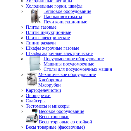
Холодильные витрины
Холодильные горки, шкафы
Тепловое оборудование
Пароконвектоматы
Печи конвекционные
Плиты газовые
Плиты индукционные
Плиты электрические
Линии раздачи
Шкафы жарочные газовые
Шкафы жарочные электрические
Посудомоечное оборудование
Машины посудомоечные
Столы для посудомоечных машин
Механическое оборудование
Хлеборезки
Мясорубки
Картофелечистки
Овощерезки
Слайсеры
Тестомесы и миксеры
Весовое оборудование
Весы торговые
Весы торговые со стойкой
Весы товарные (фасовочные)