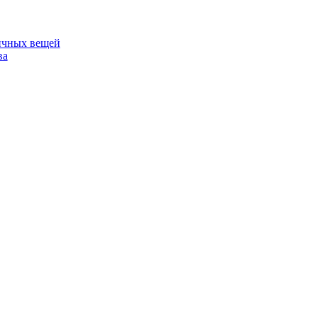
ичных вещей
ва