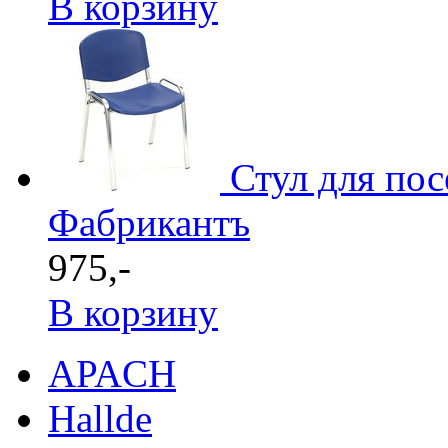
В корзину
Стул для по
Фабрикантъ
975,-
В корзину
APACH
Hallde