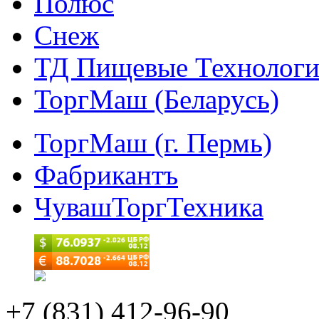
Полюс
Снеж
ТД Пищевые Технолог
ТоргМаш (Беларусь)
ТоргМаш (г. Пермь)
Фабрикантъ
ЧувашТоргТехника
+7 (831) 412-96-90