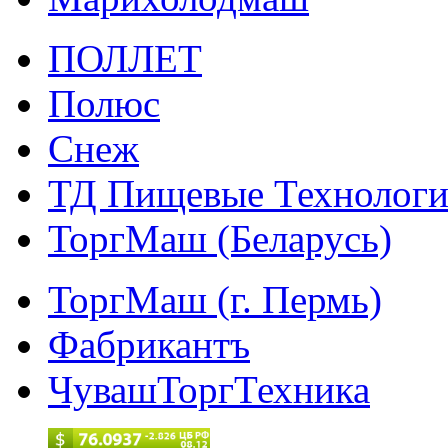
ПОЛЛЕТ
Полюс
Снеж
ТД Пищевые Технолог
ТоргМаш (Беларусь)
ТоргМаш (г. Пермь)
Фабрикантъ
ЧувашТоргТехника