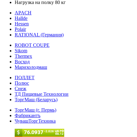
Нагрузка на полку 80 кг
APACH
Hallde
Hessen
Polair
RATIONAL (Германия)
ROBOT COUPE
Sikom
Thermex
Восход
Марихолодмаш
ПОЛЛЕТ
Полюс
Снеж
ТД Пищевые Технологии
ТоргМаш (Беларусь)
ТоргМаш (г. Пермь)
Фабрикантъ
ЧувашТоргТехника