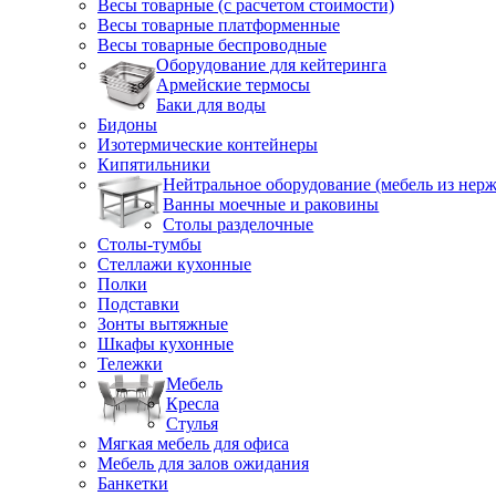
Весы товарные (с расчетом стоимости)
Весы товарные платформенные
Весы товарные беспроводные
Оборудование для кейтеринга
Армейские термосы
Баки для воды
Бидоны
Изотермические контейнеры
Кипятильники
Нейтральное оборудование (мебель из нерж
Ванны моечные и раковины
Столы разделочные
Столы-тумбы
Стеллажи кухонные
Полки
Подставки
Зонты вытяжные
Шкафы кухонные
Тележки
Мебель
Кресла
Стулья
Мягкая мебель для офиса
Мебель для залов ожидания
Банкетки