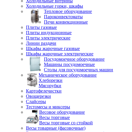
Холодильные витрины
Холодильные горки, шкафы
Тепловое оборудование
Пароконвектоматы
Печи конвекционные
Плиты газовые
Плиты индукционные
Плиты электрические
Линии раздачи
Шкафы жарочные газовые
Шкафы жарочные электрические
Посудомоечное оборудование
Машины посудомоечные
Столы для посудомоечных машин
Механическое оборудование
Хлеборезки
Мясорубки
Картофелечистки
Овощерезки
Слайсеры
Тестомесы и миксеры
Весовое оборудование
Весы торговые
Весы торговые со стойкой
Весы товарные (фасовочные)