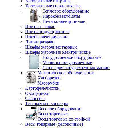
Холодильные витрины
Холодильные горки, шкафы
Тепловое оборудование
Пароконвектоматы
Печи конвекционные
Плиты газовые
Плиты индукционные
Плиты электрические
Линии раздачи
Шкафы жарочные газовые
Шкафы жарочные электрические
Посудомоечное оборудование
Машины посудомоечные
Столы для посудомоечных машин
Механическое оборудование
Хлеборезки
Мясорубки
Картофелечистки
Овощерезки
Слайсеры
Тестомесы и миксеры
Весовое оборудование
Весы торговые
Весы торговые со стойкой
Весы товарные (фасовочные)