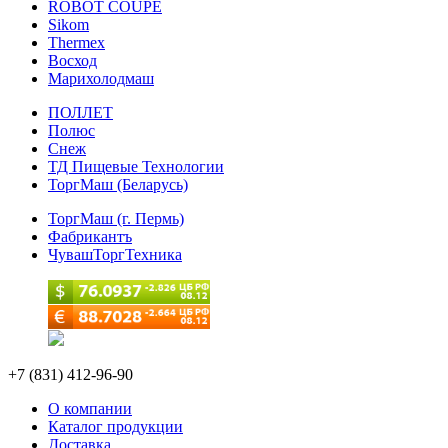
ROBOT COUPE
Sikom
Thermex
Восход
Марихолодмаш
ПОЛЛЕТ
Полюс
Снеж
ТД Пищевые Технологии
ТоргМаш (Беларусь)
ТоргМаш (г. Пермь)
Фабрикантъ
ЧувашТоргТехника
+7 (831) 412-96-90
О компании
Каталог продукции
Доставка