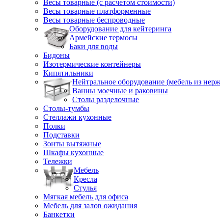
Весы товарные (с расчетом стоимости)
Весы товарные платформенные
Весы товарные беспроводные
Оборудование для кейтеринга
Армейские термосы
Баки для воды
Бидоны
Изотермические контейнеры
Кипятильники
Нейтральное оборудование (мебель из нерж
Ванны моечные и раковины
Столы разделочные
Столы-тумбы
Стеллажи кухонные
Полки
Подставки
Зонты вытяжные
Шкафы кухонные
Тележки
Мебель
Кресла
Стулья
Мягкая мебель для офиса
Мебель для залов ожидания
Банкетки