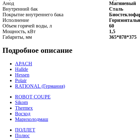
Анод
Магниевый
Внутренний бак
Сталь
Покрытие внутреннего бака
Биостеклофа
Исполнение
Горизонтальн
Объем горячей воды, л
60
Мощность, кВт
1,5
Габариты, мм
365*878*375
Подробное описание
APACH
Hallde
Hessen
Polair
RATIONAL (Германия)
ROBOT COUPE
Sikom
Thermex
Восход
Марихолодмаш
ПОЛЛЕТ
Полюс