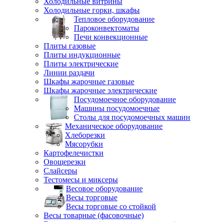
Холодильные витрины
Холодильные горки, шкафы
Тепловое оборудование
Пароконвектоматы
Печи конвекционные
Плиты газовые
Плиты индукционные
Плиты электрические
Линии раздачи
Шкафы жарочные газовые
Шкафы жарочные электрические
Посудомоечное оборудование
Машины посудомоечные
Столы для посудомоечных машин
Механическое оборудование
Хлеборезки
Мясорубки
Картофелечистки
Овощерезки
Слайсеры
Тестомесы и миксеры
Весовое оборудование
Весы торговые
Весы торговые со стойкой
Весы товарные (фасовочные)