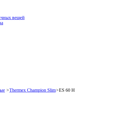
ичных вещей
ва
ные
>
Thermex Champion Slim
>
ES 60 H