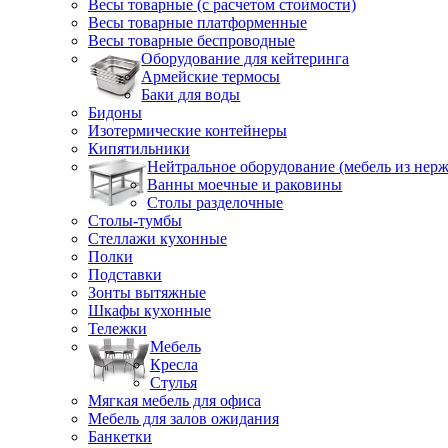
Весы товарные (с расчетом стоимости)
Весы товарные платформенные
Весы товарные беспроводные
Оборудование для кейтеринга
Армейские термосы
Баки для воды
Бидоны
Изотермические контейнеры
Кипятильники
Нейтральное оборудование (мебель из нерж
Ванны моечные и раковины
Столы разделочные
Столы-тумбы
Стеллажи кухонные
Полки
Подставки
Зонты вытяжные
Шкафы кухонные
Тележки
Мебель
Кресла
Стулья
Мягкая мебель для офиса
Мебель для залов ожидания
Банкетки