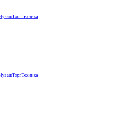
ЧувашТоргТехника
ЧувашТоргТехника