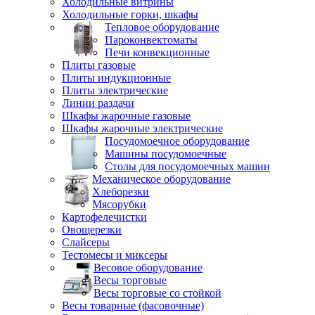
Холодильные витрины
Холодильные горки, шкафы
Тепловое оборудование
Пароконвектоматы
Печи конвекционные
Плиты газовые
Плиты индукционные
Плиты электрические
Линии раздачи
Шкафы жарочные газовые
Шкафы жарочные электрические
Посудомоечное оборудование
Машины посудомоечные
Столы для посудомоечных машин
Механическое оборудование
Хлеборезки
Мясорубки
Картофелечистки
Овощерезки
Слайсеры
Тестомесы и миксеры
Весовое оборудование
Весы торговые
Весы торговые со стойкой
Весы товарные (фасовочные)