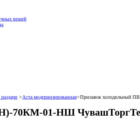
ичных вещей
ва
 раздачи
>
Аста модернизированная
>
Прилавок холодильный П
(Н)-70КМ-01-НШ ЧувашТоргТе