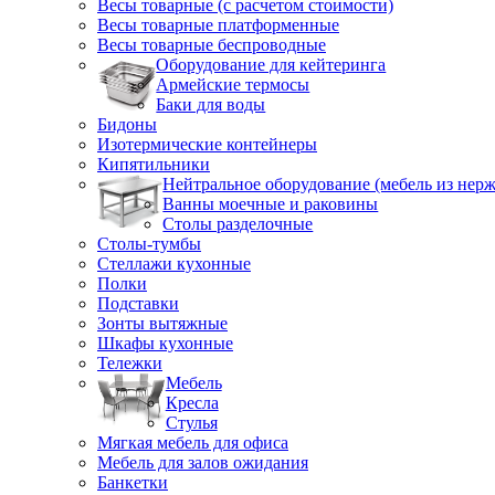
Весы товарные (с расчетом стоимости)
Весы товарные платформенные
Весы товарные беспроводные
Оборудование для кейтеринга
Армейские термосы
Баки для воды
Бидоны
Изотермические контейнеры
Кипятильники
Нейтральное оборудование (мебель из нерж
Ванны моечные и раковины
Столы разделочные
Столы-тумбы
Стеллажи кухонные
Полки
Подставки
Зонты вытяжные
Шкафы кухонные
Тележки
Мебель
Кресла
Стулья
Мягкая мебель для офиса
Мебель для залов ожидания
Банкетки