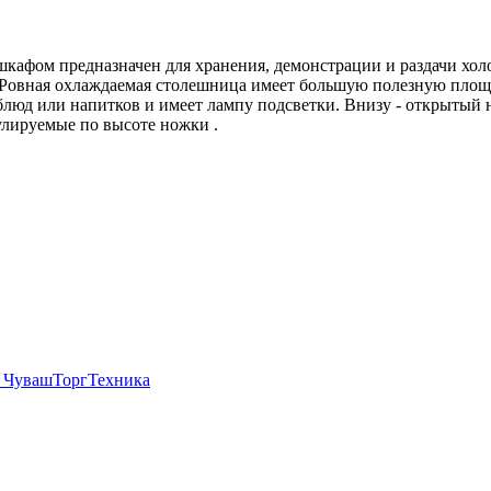
афом предназначен для хранения, демонстрации и раздачи холо
. Ровная охлаждаемая столешница имеет большую полезную площа
люд или напитков и имеет лампу подсветки. Внизу - открытый
улируемые по высоте ножки .
 ЧувашТоргТехника