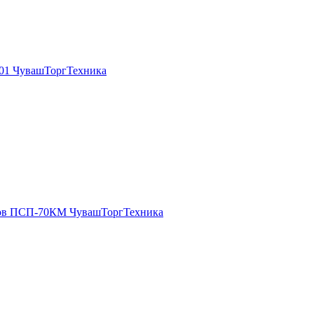
01 ЧувашТоргТехника
ров ПСП-70КМ ЧувашТоргТехника