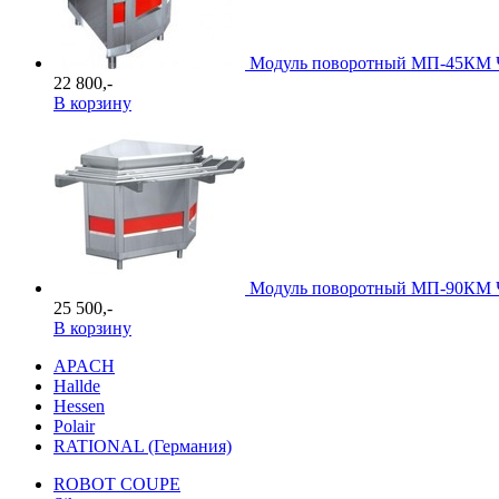
Модуль поворотный МП-45КМ 
22 800,-
В корзину
Модуль поворотный МП-90КМ 
25 500,-
В корзину
APACH
Hallde
Hessen
Polair
RATIONAL (Германия)
ROBOT COUPE