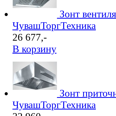
Зонт вентил
ЧувашТоргТехника
26 677,-
В корзину
Зонт приточ
ЧувашТоргТехника