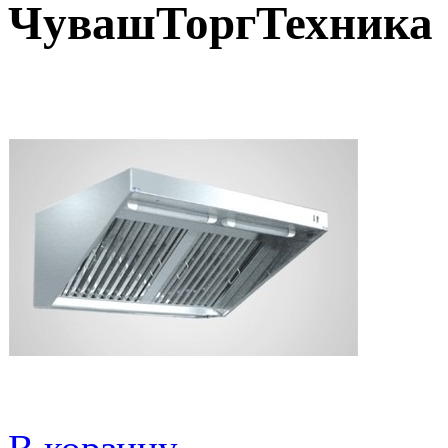
ЧувашТоргТехника