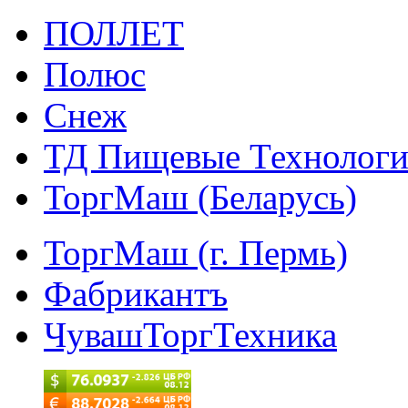
ПОЛЛЕТ
Полюс
Снеж
ТД Пищевые Технолог
ТоргМаш (Беларусь)
ТоргМаш (г. Пермь)
Фабрикантъ
ЧувашТоргТехника