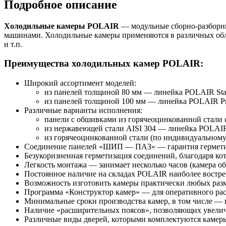
Подробное описание
Холодильные камеры POLAIR
— модульные сборно-разборны
машинами. Холодильные камеры применяются в различных обла
и т.п.
Преимущества холодильных камер POLAIR:
Широкий ассортимент моделей:
из панелей толщиной 80 мм — линейка POLAIR Sta
из панелей толщиной 100 мм — линейка POLAIR Pro
Различные варианты исполнения:
панели с обшивками из горячеоцинкованной стали 
из нержавеющей стали AISI 304 — линейка POLAIR
из горячеоцинкованной стали (по индивидуальному 
Соединение панелей «ШИП — ПАЗ» — гарантия герметич
Безукоризненная герметизация соединений, благодаря к
Легкость монтажа — занимает несколько часов (камера 
Постоянное наличие на складах POLAIR наиболее востр
Возможность изготовить камеры практически любых раз
Программа «Конструктор камер» — для оперативного рас
Минимальные сроки производства камер, в том числе —
Наличие «расширительных поясов», позволяющих увелич
Различные виды дверей, которыми комплектуются камеры