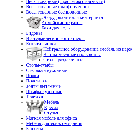
Весы товарные (с расчетом стоимости)
Весы товарные платформенные
Весы товарные беспроводные
Оборудование для кейтеринга
Армейские термосы
Баки для воды
Бидоны
Изотермические контейнеры
Кипятильники
Нейтральное оборудование (мебель из нерж
Ванны моечные и раковины
Столы разделочные
Столы-тумбы
Стеллажи кухонные
Полки
Подставки
Зонты вытяжные
Шкафы кухонные
Тележки
Мебель
Кресла
Стулья
Мягкая мебель для офиса
Мебель для залов ожидания
Банкетки