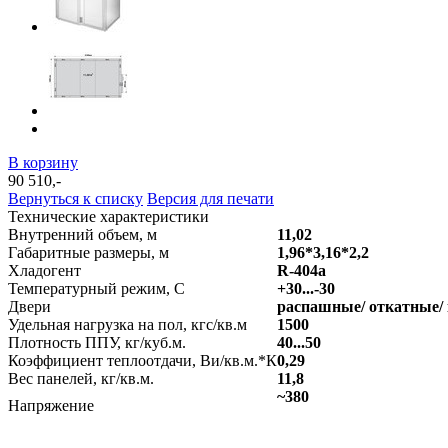
В корзину
90 510,-
Вернуться к списку
Версия для печати
Технические характеристики
Внутренний объем, м
11,02
Габаритные размеры, м
1,96*3,16*2,2
Хладогент
R-404a
Температурный режим, С
+30...-30
Двери
распашные/ откатные/
Удельная нагрузка на пол, кгс/кв.м
1500
Плотность ППУ, кг/куб.м.
40...50
Коэффициент теплоотдачи, Ви/кв.м.*К
0,29
Вес панелей, кг/кв.м.
11,8
~380
Напряжение