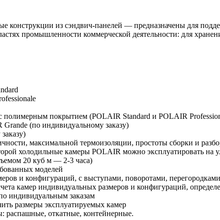
е конструкции из сэндвич-панелей — предназначены для подде
стях промышленности коммерческой деятельности: для хранени
ndard
fessionale
с полимерным покрытием (POLAIR Standard и POLAIR Profession
 Grande (по индивидуальному заказу)
заказу)
ности, максимальной термоизоляции, простоты сборки и разб
оторой холодильные камеры POLAIR можно эксплуатировать на у
объемом 20 куб м —
2-3 часа)
ебованных моделей
меров и конфигураций, с выступами, поворотами, перегородкам
чета камер индивидуальных размеров и конфигураций, определ
 по индивидуальным заказам
ить размеры эксплуатируемых камер
: распашные, откатные, контейнерные.